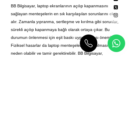
BB Bilgisayar, laptop ekranlarının açılıp kapanmasını
sağlayan menteşelerin en sık karşılaşılan sorunlarını ele
alır. Zamanla yıpranma, sertleşme ve kırılma gibi sorunlar,
sürekli açılıp kapanmaya bağlı olarak ortaya çıkar. Bu
durumun önlenmesi için eşit baskı uygulanması önemlidir.
Fiziksel hasarlar da laptop menteşelerinin bozulmasına
neden olabilir ve tamir gerektirebilir. BB Bilgisayar,
menteşe tamiri ve kasa tamiri konularında uzmanlaşmıştır
ve sorunsuz bir tamir süreci sunar. İhmal edilen veya
yanlış yapılan tamirler, ciddi hasarlara yol açabilir, bu
yüzden uzman desteği önemlidir. BB Bilgisayar, bu konuda
size yardımcı olabilir.
⸺ DEVAMINI GÖR